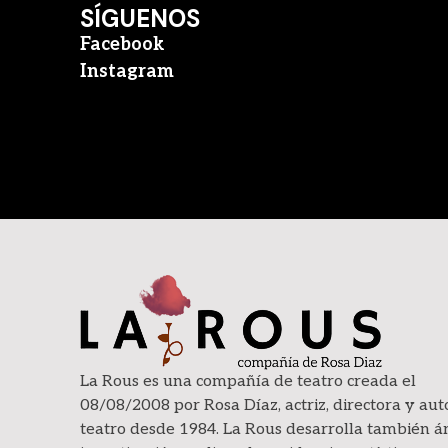
SÍGUENOS
Facebook
Instagram
La Rous es una compañía de teatro creada el
08/08/2008 por Rosa Díaz, actriz, directora y aut
teatro desde 1984. La Rous desarrolla también á