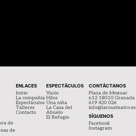
ENLACES
ESPECTÁCULOS
CONTÁCTANOS
Inicio
Vacío
Plaza de Mexuar
La compañía
Hilos
n12 18010 Granada
Espectáculos
Una niña
619 420 026
Talleres
La Casa del
info@larousteatro.es
Contacto
Abuelo
SÍGUENOS
El Refugio
ora de
Facebook
Instagram
reas de